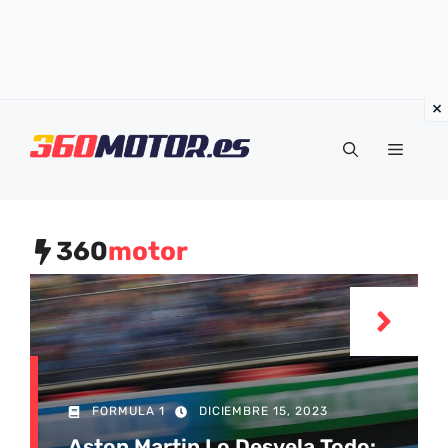
Saltar
al
Menú
contenido
360
motor
FORMULA 1
DICIEMBRE 15, 2023
Aston Martin Lo Desvela Todo: