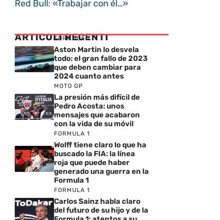
Red Bull: «Trabajar con él…»
ARTICOLI RECENTI
FORMULA 1
Aston Martin lo desvela
todo: el gran fallo de 2023
que deben cambiar para
2024 cuanto antes
MOTO GP
La presión más difícil de
Pedro Acosta: unos
mensajes que acabaron
con la vida de su móvil
FORMULA 1
Wolff tiene claro lo que ha
buscado la FIA: la línea
roja que puede haber
generado una guerra en la
Formula 1
FORMULA 1
Carlos Sainz habla claro
del futuro de su hijo y de la
Formula 1: atentos a su