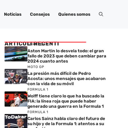
Noticias
Consejos
Quienes somos
ARTICOLI RECENTI
FORMULA 1
Aston Martin lo desvela todo: el gran
fallo de 2023 que deben cambiar para
2024 cuanto antes
MOTO GP
La presión más difícil de Pedro
Acosta: unos mensajes que acabaron
con la vida de su móvil
FORMULA 1
Wolff tiene claro lo que ha buscado la
FIA: la línea roja que puede haber
generado una guerra en la Formula 1
FORMULA 1
Carlos Sainz habla claro del futuro de
su hijo y de la Formula 1: atentos a su