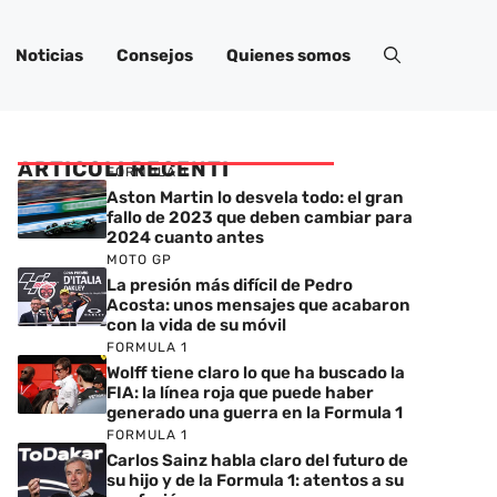
Noticias
Consejos
Quienes somos
ARTICOLI RECENTI
FORMULA 1
Aston Martin lo desvela todo: el gran
fallo de 2023 que deben cambiar para
2024 cuanto antes
MOTO GP
La presión más difícil de Pedro
Acosta: unos mensajes que acabaron
con la vida de su móvil
FORMULA 1
Wolff tiene claro lo que ha buscado la
FIA: la línea roja que puede haber
generado una guerra en la Formula 1
FORMULA 1
Carlos Sainz habla claro del futuro de
su hijo y de la Formula 1: atentos a su