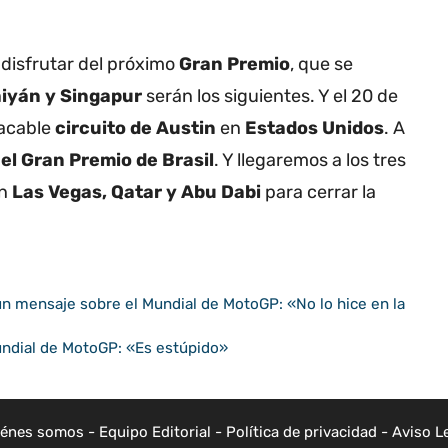
disfrutar del próximo
Gran Premio
, que se
baiyán y Singapur
serán los siguientes
.
Y el 20 de
tacable
circuito de Austin
en
Estados Unidos
.
A
el Gran Premio de Brasil
.
Y llegaremos a los tres
en
Las Vegas, Qatar y Abu Dabi
para cerrar la
un mensaje sobre el Mundial de MotoGP: «No lo hice en la
undial de MotoGP: «Es estúpido»
iénes somos
-
Equipo Editorial
-
Política de privacidad
-
Aviso L