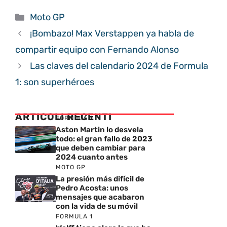
Categorías
Moto GP
¡Bombazo! Max Verstappen ya habla de
compartir equipo con Fernando Alonso
Las claves del calendario 2024 de Formula
1: son superhéroes
ARTICOLI RECENTI
FORMULA 1
Aston Martin lo desvela
todo: el gran fallo de 2023
que deben cambiar para
2024 cuanto antes
MOTO GP
La presión más difícil de
Pedro Acosta: unos
mensajes que acabaron
con la vida de su móvil
FORMULA 1