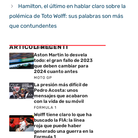
Hamilton, el último en hablar claro sobre la
polémica de Toto Wolff: sus palabras son más
que contundentes
ARTICOLI RECENTI
FORMULA 1
Aston Martin lo desvela
todo: el gran fallo de 2023
que deben cambiar para
2024 cuanto antes
MOTO GP
La presión más difícil de
Pedro Acosta: unos
mensajes que acabaron
con la vida de su móvil
FORMULA 1
Wolff tiene claro lo que ha
buscado la FIA: la línea
roja que puede haber
generado una guerra en la
Formula 1