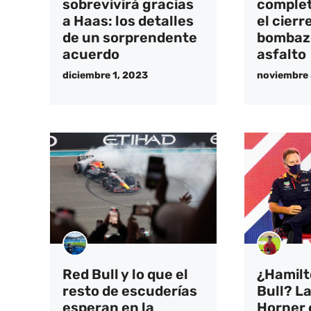
sobrevivirá gracias
complet
a Haas: los detalles
el cierr
de un sorprendente
bombazo
acuerdo
asfalto
diciembre 1, 2023
noviembre 
Red Bull y lo que el
¿Hamilt
resto de escuderías
Bull? L
esperan en la
Horner 