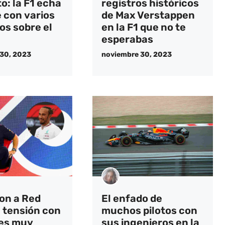
o: la F1 echa
registros históricos
e con varios
de Max Verstappen
s sobre el
en la F1 que no te
esperabas
30, 2023
noviembre 30, 2023
on a Red
El enfado de
a tensión con
muchos pilotos con
es muy
sus ingenieros en la