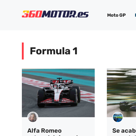
Saltar
al
Moto GP
contenido
Formula 1
Alfa Romeo
Se acab