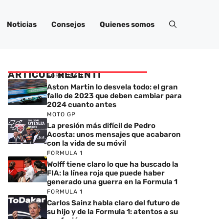
Noticias
Consejos
Quienes somos
ARTICOLI RECENTI
FORMULA 1
Aston Martin lo desvela todo: el gran
fallo de 2023 que deben cambiar para
2024 cuanto antes
MOTO GP
La presión más difícil de Pedro
Acosta: unos mensajes que acabaron
con la vida de su móvil
FORMULA 1
Wolff tiene claro lo que ha buscado la
FIA: la línea roja que puede haber
generado una guerra en la Formula 1
FORMULA 1
Carlos Sainz habla claro del futuro de
su hijo y de la Formula 1: atentos a su