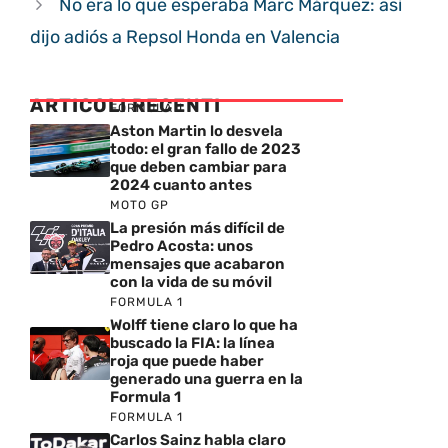
No era lo que esperaba Marc Márquez: así
dijo adiós a Repsol Honda en Valencia
ARTICOLI RECENTI
FORMULA 1
Aston Martin lo desvela
todo: el gran fallo de 2023
que deben cambiar para
2024 cuanto antes
MOTO GP
La presión más difícil de
Pedro Acosta: unos
mensajes que acabaron
con la vida de su móvil
FORMULA 1
Wolff tiene claro lo que ha
buscado la FIA: la línea
roja que puede haber
generado una guerra en la
Formula 1
FORMULA 1
Carlos Sainz habla claro