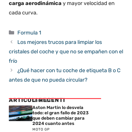
carga aerodinámica
y mayor velocidad en
cada curva.
Categorías
Formula 1
Los mejores trucos para limpiar los
cristales del coche y que no se empañen con el
frío
¿Qué hacer con tu coche de etiqueta B o C
antes de que no pueda circular?
ARTICOLI RECENTI
FORMULA 1
Aston Martin lo desvela
todo: el gran fallo de 2023
que deben cambiar para
2024 cuanto antes
MOTO GP