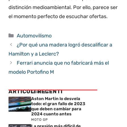
distinción medioambiental. Por ello, parece ser
el momento perfecto de escuchar ofertas.
Categorías
Automovilismo
¿Por qué una madera logró descalificar a
Hamilton y a Leclerc?
Ferrari anuncia que no fabricará más el
modelo Portofino M
ARTICOLI RECENTI
FORMULA 1
Aston Martin lo desvela
todo: el gran fallo de 2023
que deben cambiar para
2024 cuanto antes
MOTO GP
La presión más difícil de