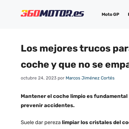
Saltar
al
Moto GP
contenido
Los mejores trucos para
coche y que no se empa
octubre 24, 2023
por
Marcos Jiménez Cortés
Mantener el coche limpio es fundamental 
prevenir accidentes.
Suele dar pereza
limpiar los cristales del c