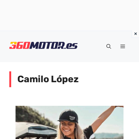
Saltar
al
Menú
contenido
Camilo López