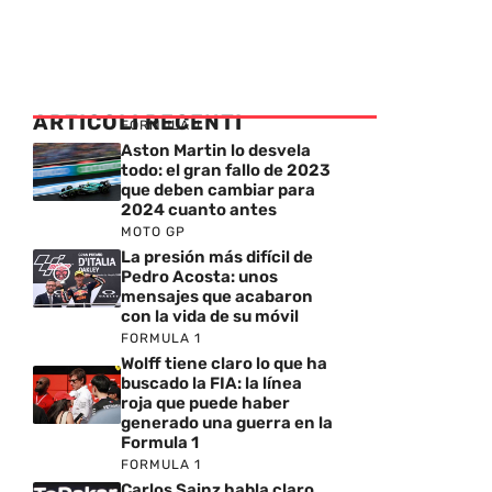
ARTICOLI RECENTI
FORMULA 1
Aston Martin lo desvela
todo: el gran fallo de 2023
que deben cambiar para
2024 cuanto antes
MOTO GP
La presión más difícil de
Pedro Acosta: unos
mensajes que acabaron
con la vida de su móvil
FORMULA 1
Wolff tiene claro lo que ha
buscado la FIA: la línea
roja que puede haber
generado una guerra en la
Formula 1
FORMULA 1
Carlos Sainz habla claro