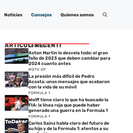
Noticias
Consejos
Quienes somos
ARTICOLI RECENTI
FORMULA 1
Aston Martin lo desvela todo: el gran
fallo de 2023 que deben cambiar para
2024 cuanto antes
MOTO GP
La presión más difícil de Pedro
Acosta: unos mensajes que acabaron
con la vida de su móvil
FORMULA 1
Wolff tiene claro lo que ha buscado la
FIA: la línea roja que puede haber
generado una guerra en la Formula 1
FORMULA 1
Carlos Sainz habla claro del futuro de
su hijo y de la Formula 1: atentos a su