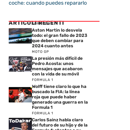
coche: cuando puedes repararlo
ARTICOLI RECENTI
FORMULA 1
Aston Martin lo desvela
todo: el gran fallo de 2023
que deben cambiar para
2024 cuanto antes
MOTO GP
La presión más difícil de
Pedro Acosta: unos
mensajes que acabaron
con la vida de su móvil
FORMULA 1
Wolff tiene claro lo que ha
buscado la FIA: la línea
roja que puede haber
generado una guerra en la
Formula 1
FORMULA 1
Carlos Sainz habla claro
del futuro de su hijo y de la