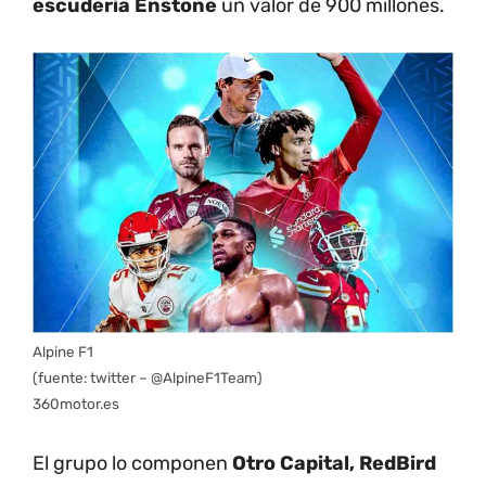
escudería Enstone
un valor de 900 millones.
Alpine F1
(fuente: twitter – @AlpineF1Team)
360motor.es
El grupo lo componen
Otro Capital,
RedBird