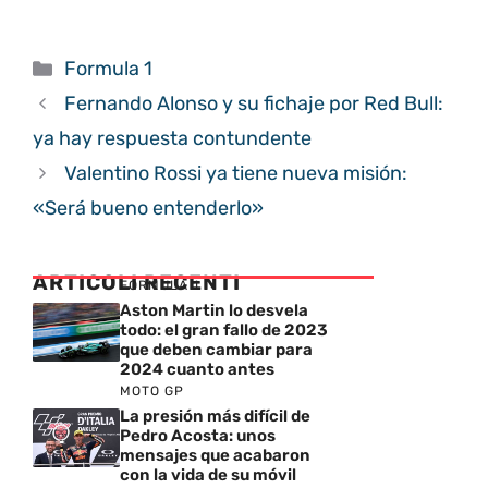
Categorías
Formula 1
Fernando Alonso y su fichaje por Red Bull:
ya hay respuesta contundente
Valentino Rossi ya tiene nueva misión:
«Será bueno entenderlo»
ARTICOLI RECENTI
FORMULA 1
Aston Martin lo desvela
todo: el gran fallo de 2023
que deben cambiar para
2024 cuanto antes
MOTO GP
La presión más difícil de
Pedro Acosta: unos
mensajes que acabaron
con la vida de su móvil