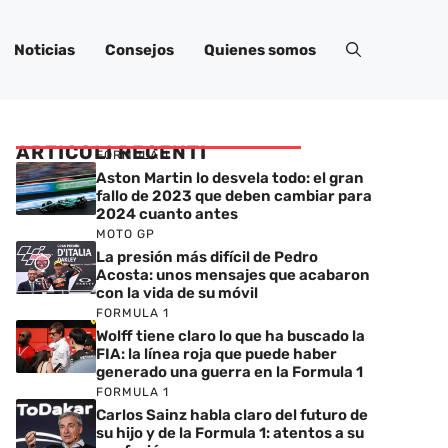
Noticias
Consejos
Quienes somos
ARTICOLI RECENTI
FORMULA 1
Aston Martin lo desvela todo: el gran
fallo de 2023 que deben cambiar para
2024 cuanto antes
MOTO GP
La presión más difícil de Pedro
Acosta: unos mensajes que acabaron
con la vida de su móvil
FORMULA 1
Wolff tiene claro lo que ha buscado la
FIA: la línea roja que puede haber
generado una guerra en la Formula 1
FORMULA 1
Carlos Sainz habla claro del futuro de
su hijo y de la Formula 1: atentos a su