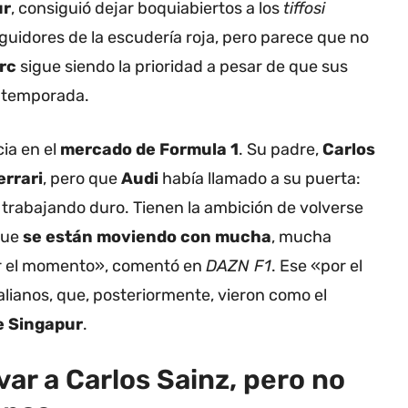
ur
, consiguió dejar boquiabiertos a los
tiffosi
eguidores de la escudería roja, pero parece que no
erc
sigue siendo la prioridad a pesar de que sus
a temporada.
cia en el
mercado de Formula 1
. Su padre,
Carlos
errari
, pero que
Audi
había llamado a su puerta:
trabajando duro. Tienen la ambición de volverse
que
se están moviendo con mucha
, mucha
or el momento», comentó en
DAZN F1
. Ese «por el
alianos, que, posteriormente, vieron como el
e Singapur
.
var a Carlos Sainz, pero no