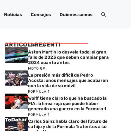
Noticias
Consejos
Quienes somos
ARTICOLI RECENTI
FORMULA 1
Aston Martin lo desvela todo: el gran
fallo de 2023 que deben cambiar para
2024 cuanto antes
MOTO GP
La presión más difícil de Pedro
Acosta: unos mensajes que acabaron
con la vida de su móvil
FORMULA 1
Wolff tiene claro lo que ha buscado la
FIA: la línea roja que puede haber
generado una guerra en la Formula 1
FORMULA 1
Carlos Sainz habla claro del futuro de
su hijo y de la Formula 1: atentos a su