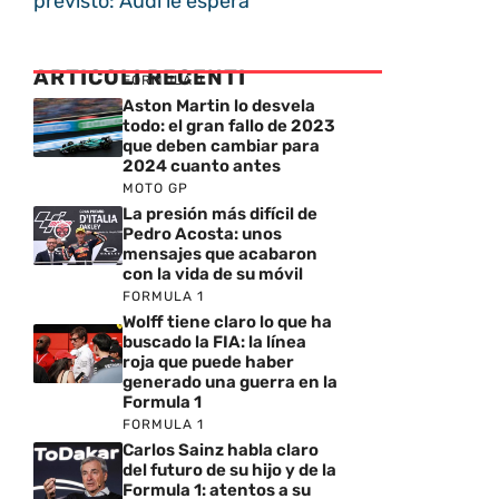
previsto: Audi le espera
ARTICOLI RECENTI
FORMULA 1
Aston Martin lo desvela
todo: el gran fallo de 2023
que deben cambiar para
2024 cuanto antes
MOTO GP
La presión más difícil de
Pedro Acosta: unos
mensajes que acabaron
con la vida de su móvil
FORMULA 1
Wolff tiene claro lo que ha
buscado la FIA: la línea
roja que puede haber
generado una guerra en la
Formula 1
FORMULA 1
Carlos Sainz habla claro
del futuro de su hijo y de la
Formula 1: atentos a su