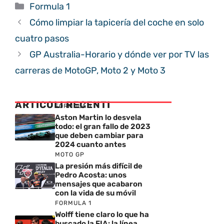
Categorías
Formula 1
Cómo limpiar la tapicería del coche en solo
cuatro pasos
GP Australia-Horario y dónde ver por TV las
carreras de MotoGP, Moto 2 y Moto 3
ARTICOLI RECENTI
FORMULA 1
Aston Martin lo desvela
todo: el gran fallo de 2023
que deben cambiar para
2024 cuanto antes
MOTO GP
La presión más difícil de
Pedro Acosta: unos
mensajes que acabaron
con la vida de su móvil
FORMULA 1
Wolff tiene claro lo que ha
buscado la FIA: la línea