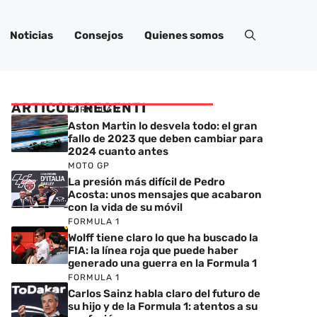
Noticias
Consejos
Quienes somos
ARTICOLI RECENTI
FORMULA 1
Aston Martin lo desvela todo: el gran
fallo de 2023 que deben cambiar para
2024 cuanto antes
MOTO GP
La presión más difícil de Pedro
Acosta: unos mensajes que acabaron
con la vida de su móvil
FORMULA 1
Wolff tiene claro lo que ha buscado la
FIA: la línea roja que puede haber
generado una guerra en la Formula 1
FORMULA 1
Carlos Sainz habla claro del futuro de
su hijo y de la Formula 1: atentos a su