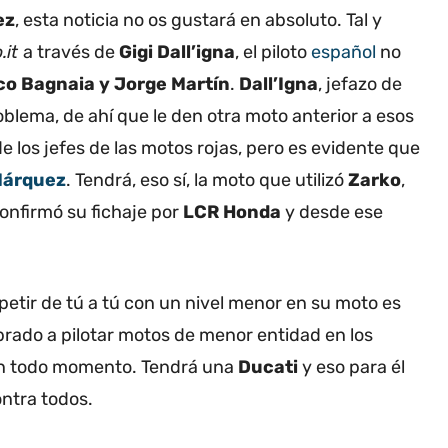
ez
, esta noticia no os gustará en absoluto. Tal y
.it
a través de
Gigi Dall’igna
, el piloto
español
no
o Bagnaia y Jorge Martín
.
Dall’Igna
, jefazo de
oblema, de ahí que le den otra moto anterior a esos
 los jefes de las motos rojas, pero es evidente que
Márquez
. Tendrá, eso sí, la moto que utilizó
Zarko
,
confirmó su fichaje por
LCR Honda
y desde ese
etir de tú a tú con un nivel menor en su moto es
rado a pilotar motos de menor entidad en los
 en todo momento. Tendrá una
Ducati
y eso para él
ntra todos.