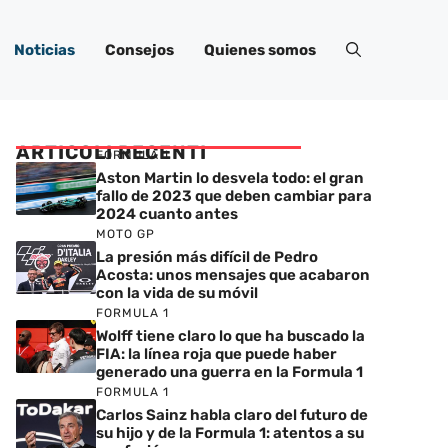
Noticias
Consejos
Quienes somos
ARTICOLI RECENTI
FORMULA 1
Aston Martin lo desvela todo: el gran
fallo de 2023 que deben cambiar para
2024 cuanto antes
MOTO GP
La presión más difícil de Pedro
Acosta: unos mensajes que acabaron
con la vida de su móvil
FORMULA 1
Wolff tiene claro lo que ha buscado la
FIA: la línea roja que puede haber
generado una guerra en la Formula 1
FORMULA 1
Carlos Sainz habla claro del futuro de
su hijo y de la Formula 1: atentos a su