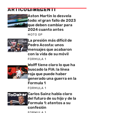
ARTICOLI RECENTI
FORMULA 1
Aston Martin lo desvela
todo: el gran fallo de 2023
que deben cambiar para
2024 cuanto antes
MOTO GP
La presión más difícil de
Pedro Acosta: unos
mensajes que acabaron
con la vida de su móvil
FORMULA 1
Wolff tiene claro lo que ha
buscado la FIA: la línea
roja que puede haber
generado una guerra en la
Formula 1
FORMULA 1
Carlos Sainz habla claro
del futuro de su hijo y de la
Formula 1: atentos a su
confesión
FORMULA 1