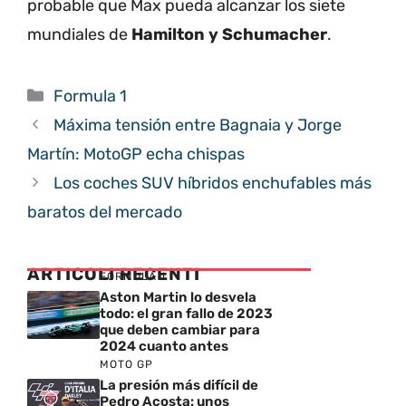
probable que Max pueda alcanzar los siete
mundiales de
Hamilton y Schumacher
.
Categorías
Formula 1
Máxima tensión entre Bagnaia y Jorge
Martín: MotoGP echa chispas
Los coches SUV híbridos enchufables más
baratos del mercado
ARTICOLI RECENTI
FORMULA 1
Aston Martin lo desvela
todo: el gran fallo de 2023
que deben cambiar para
2024 cuanto antes
MOTO GP
La presión más difícil de
Pedro Acosta: unos