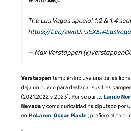
The Las Vegas special 1:2 & 1:4 sc
https://t.co/zwpDPsEX5I
#LasVeg
— Max Verstappen (@Verstappen
Verstappen
también incluye una de las ficha
deja un hueco para destacar sus tres campeon
(2021,2022 y 2023). Por su parte,
Lando Nor
Nevada
y como curiosidad ha diputado por u
en
McLaren
,
Oscar Piastri
, prefiere el color
Categorías
Formula 1