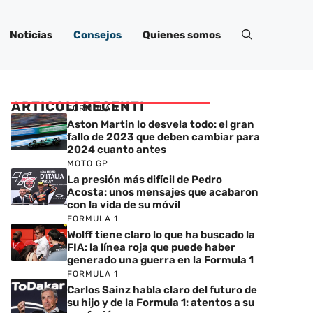
Noticias
Consejos
Quienes somos
ARTICOLI RECENTI
FORMULA 1
Aston Martin lo desvela todo: el gran
fallo de 2023 que deben cambiar para
2024 cuanto antes
MOTO GP
La presión más difícil de Pedro
Acosta: unos mensajes que acabaron
con la vida de su móvil
FORMULA 1
Wolff tiene claro lo que ha buscado la
FIA: la línea roja que puede haber
generado una guerra en la Formula 1
FORMULA 1
Carlos Sainz habla claro del futuro de
su hijo y de la Formula 1: atentos a su