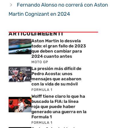
Fernando Alonso no correrá con Aston
Martin Cognizant en 2024
ARTICOLI RECENTI
FORMULA 1
Aston Martin lo desvela
todo: el gran fallo de 2023
que deben cambiar para
2024 cuanto antes
MOTO GP
La presión más difícil de
Pedro Acosta: unos
mensajes que acabaron
con la vida de su móvil
FORMULA 1
Wolff tiene claro lo que ha
buscado la FIA: la línea
roja que puede haber
generado una guerra en la
Formula 1
FORMULA 1