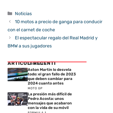
Categorías
Noticias
10 motos a precio de ganga para conducir
con el carnet de coche
El espectacular regalo del Real Madrid y
BMW a sus jugadores
ARTICOLI RECENTI
FORMULA 1
Aston Martin lo desvela
todo: el gran fallo de 2023
que deben cambiar para
2024 cuanto antes
MOTO GP
La presión más difícil de
Pedro Acosta: unos
mensajes que acabaron
con la vida de su móvil
FORMULA 1