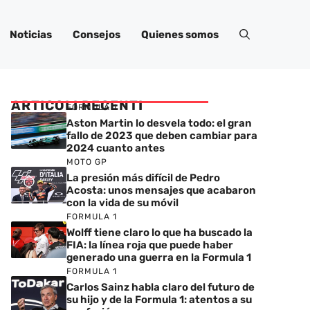
Noticias
Consejos
Quienes somos
ARTICOLI RECENTI
FORMULA 1
Aston Martin lo desvela todo: el gran
fallo de 2023 que deben cambiar para
2024 cuanto antes
MOTO GP
La presión más difícil de Pedro
Acosta: unos mensajes que acabaron
con la vida de su móvil
FORMULA 1
Wolff tiene claro lo que ha buscado la
FIA: la línea roja que puede haber
generado una guerra en la Formula 1
FORMULA 1
Carlos Sainz habla claro del futuro de
su hijo y de la Formula 1: atentos a su