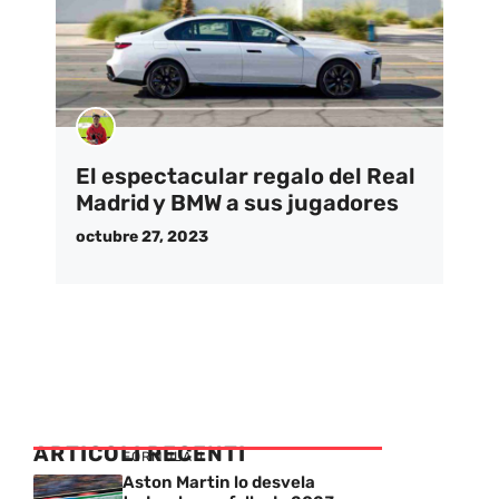
El espectacular regalo del Real
Madrid y BMW a sus jugadores
octubre 27, 2023
ARTICOLI RECENTI
FORMULA 1
Aston Martin lo desvela