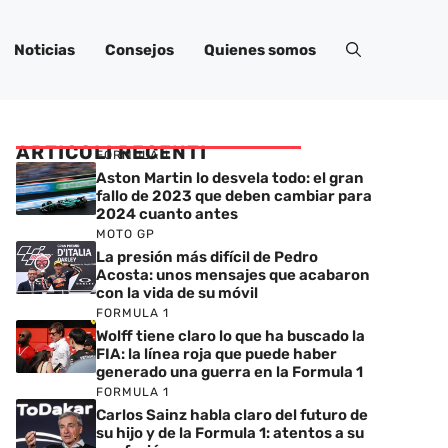
Noticias
Consejos
Quienes somos
ARTICOLI RECENTI
FORMULA 1
Aston Martin lo desvela todo: el gran
fallo de 2023 que deben cambiar para
2024 cuanto antes
MOTO GP
La presión más difícil de Pedro
Acosta: unos mensajes que acabaron
con la vida de su móvil
FORMULA 1
Wolff tiene claro lo que ha buscado la
FIA: la línea roja que puede haber
generado una guerra en la Formula 1
FORMULA 1
Carlos Sainz habla claro del futuro de
su hijo y de la Formula 1: atentos a su