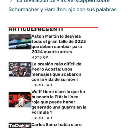
La revelación de Max Verstappen sobre
Schumacher y Hamilton: ojo con sus palabras
ARTICOLI RECENTI
FORMULA 1
Aston Martin lo desvela
todo: el gran fallo de 2023
que deben cambiar para
2024 cuanto antes
MOTO GP
La presión más difícil de
Pedro Acosta: unos
mensajes que acabaron
con la vida de su móvil
FORMULA 1
Wolff tiene claro lo que ha
buscado la FIA: la línea
roja que puede haber
generado una guerra en la
Formula 1
FORMULA 1
Carlos Sainz habla claro