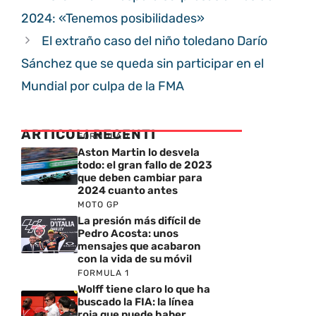
2024: «Tenemos posibilidades»
El extraño caso del niño toledano Darío
Sánchez que se queda sin participar en el
Mundial por culpa de la FMA
ARTICOLI RECENTI
FORMULA 1
Aston Martin lo desvela
todo: el gran fallo de 2023
que deben cambiar para
2024 cuanto antes
MOTO GP
La presión más difícil de
Pedro Acosta: unos
mensajes que acabaron
con la vida de su móvil
FORMULA 1
Wolff tiene claro lo que ha
buscado la FIA: la línea
roja que puede haber