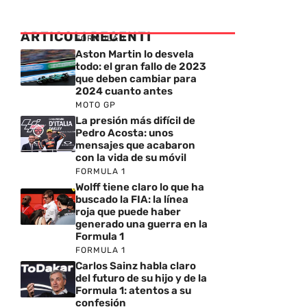
ARTICOLI RECENTI
FORMULA 1
Aston Martin lo desvela
todo: el gran fallo de 2023
que deben cambiar para
2024 cuanto antes
MOTO GP
La presión más difícil de
Pedro Acosta: unos
mensajes que acabaron
con la vida de su móvil
FORMULA 1
Wolff tiene claro lo que ha
buscado la FIA: la línea
roja que puede haber
generado una guerra en la
Formula 1
FORMULA 1
Carlos Sainz habla claro
del futuro de su hijo y de la
Formula 1: atentos a su
confesión